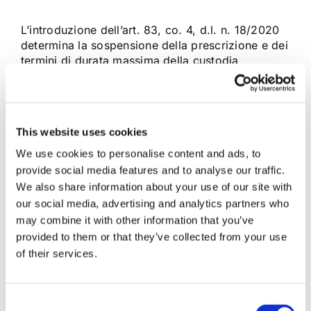
L’introduzione dell’art. 83, co. 4, d.l. n. 18/2020
determina la sospensione della prescrizione e dei
termini di durata massima della custodia
cautelare ex art. 303 c.p.p. e delle misure
cautelari diverse da questa ex art. 308 c.p.p., per
il periodo compreso tra il 9 marzo 2020 ed il 15
aprile [...]
This website uses cookies
We use cookies to personalise content and ads, to
21 Novembre 2020
|
Antonio Di Pietro
,
Articoli
,
Diritto
provide social media features and to analyse our traffic.
Penale
,
mauro giallombardo
|
0 Commenti
We also share information about your use of our site with
Continua a leggere
our social media, advertising and analytics partners who
may combine it with other information that you’ve
provided to them or that they’ve collected from your use
of their services.
Consent